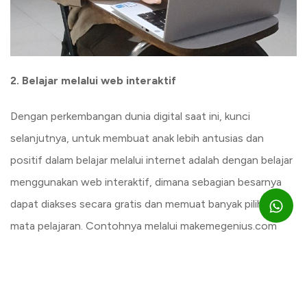
2. Belajar melalui web interaktif
Dengan perkembangan dunia digital saat ini, kunci
selanjutnya, untuk membuat anak lebih antusias dan
positif dalam belajar melalui internet adalah dengan belajar
menggunakan web interaktif, dimana sebagian besarnya
dapat diakses secara gratis dan memuat banyak pilihan
mata pelajaran. Contohnya melalui makemegenius.com
atau coolkmath-games.com. Bagi anak remaja yang
menyukai game, cara ini bisa mengalihkan hobi games
bukan hanya bermain, namun juga sambil belajar.