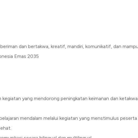
beriman dan bertakwa, kreatif, mandiri, komunikatif, dan mam
donesia Emas 2035
n kegiatan yang mendorong peningkatan keimanan dan ketakw
ajaran mendalam melalui kegiatan yang menstimulus peserta did
sehat.
unikasi secara bilingual dan multilingual.