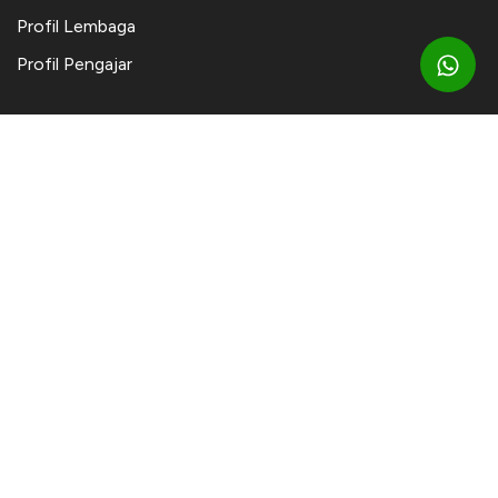
Profil Lembaga
Profil Pengajar
SPMB
Portal SPMB
Daftar Online
Persyaratan
Biaya
AKADEMIK
Kurikulum
Teknis KBM