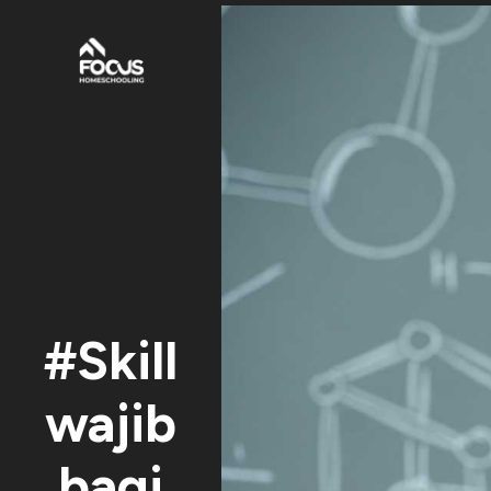
#Skill
wajib
bagi