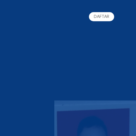
DAFTAR