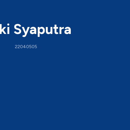
fki Syaputra
22040505