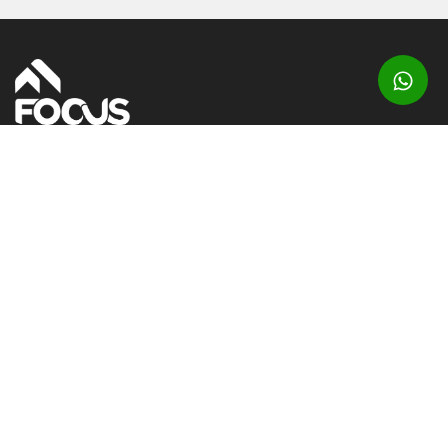
Jl. Cingised Gg Badodon II RT 05 RW 11 Kel. Cisaranten Endah
Kec. Arcamanik. BANDUNG
PROFIL
Profil Lembaga
Profil Pengajar
SPMB