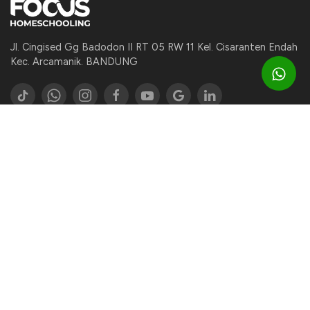
Jl. Cingised Gg Badodon II RT 05 RW 11 Kel. Cisaranten Endah
Kec. Arcamanik. BANDUNG
PROFIL
Profil Lembaga
Profil Pengajar
SPMB
Portal SPMB
Daftar Online